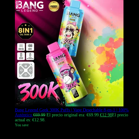
Bang Legend Geek 300K Puffs | Vape Desechable 8-en-1 | 100%
Auténtico
€
69.99
El precio original era: €69.99.
€
12.98
El precio
actual es: €12.98.
You save
El Bang Legend Geek 300K Vape es un vape desechable de alto