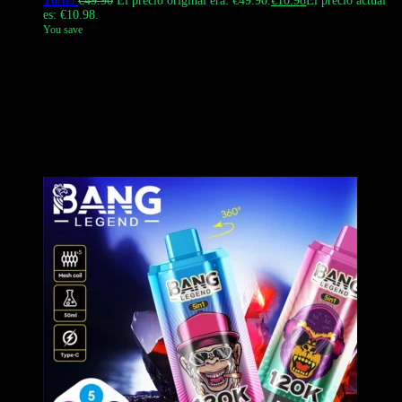
Turbo
€
49.90
El precio original era: €49.90.
€
10.98
El precio actual
es: €10.98.
You save
El
Leyenda de Bang 60K
Es un vaporizador desechable duradero y
de alto rendimiento. Cuenta con una robusta carcasa de acrílico
transparente que permite ver claramente el estado del e-líquido.
Diseñado con precisión, este dispositivo es…
100% a prueba de
fugas
Garantiza una experiencia sin complicaciones. Alimentado por
una batería de 850 mAh y resistencias de malla dobles, ofrece un
sabor consistente. Los usuarios pueden personalizar su potencia con
el control deslizante de flujo de aire y el interruptor de modo turbo.