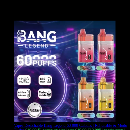
rendimiento de 8-en-1 que cuenta con una batería de 850mAh,
bobinas de malla cuádruple de 1.0Ω y una masiva capacidad de
300,000 caladas alojada en un vibrante chasis temático de simio
«Geek Style».
Vaper Desechable Bang Legend 60.000 Caladas | Rellenable & Modo