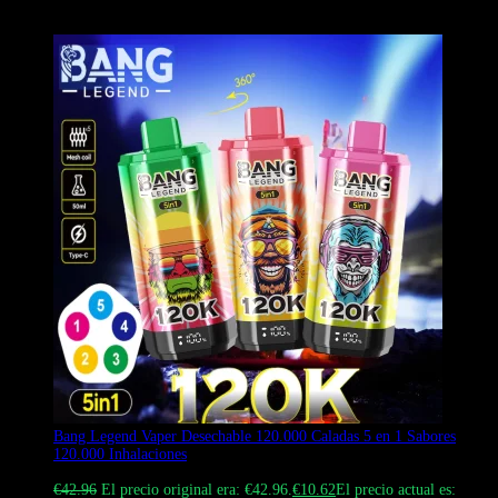
opciones al por mayor.
Bang Legend Vaper Desechable 120.000 Caladas 5 en 1 Sabores
120.000 Inhalaciones
Valorado con
4.88
de 5
€
42.96
El precio original era: €42.96.
€
10.62
El precio actual es: