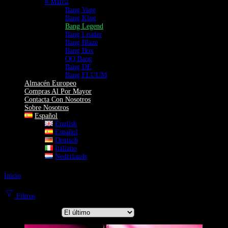
# Marca
Bang Vape
Bang King
Bang Legend
Bang Leader
Bang Blaze
Bang Box
QQ Bang
Bang DE
Bang FLUUM
Almacén Europeo
Compras Al Por Mayor
Contacta Con Nosotros
Sobre Nosotros
Español
English
Español
Deutsch
Italiano
Nederlands
Inicio
Bang Legend
Bang Legend Vapes | Estilo Icónico para el Vapeador Moderno
Filtros
Ordenar por