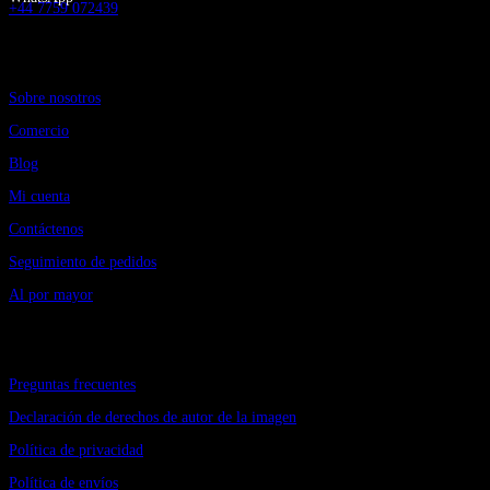
+44 7759 072439
Información
Sobre nosotros
Comercio
Blog
Mi cuenta
Contáctenos
Seguimiento de pedidos
Al por mayor
Obtener ayuda
Preguntas frecuentes
Declaración de derechos de autor de la imagen
Política de privacidad
Política de envíos