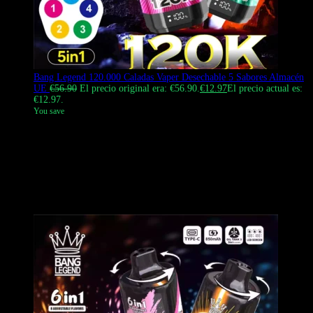
Bang Legend 120.000 Caladas Vaper Desechable 5 Sabores Almacén
UE
€
56.90
El precio original era: €56.90.
€
12.97
El precio actual es:
€12.97.
You save
El Bang Legend 120K es un vaporizador desechable 5 en 1 de alta
capacidad. Integra cinco tanques independientes, cada uno equipado
con su propia resistencia de malla de 1.05 Ω. Un mecanismo de
conmutación físico garantiza que los sabores no se mezclen. El
dispositivo cuenta con un cuerpo cilíndrico con una pantalla
inteligente en la base para monitorear los niveles de batería y e-
líquido en tiempo real.