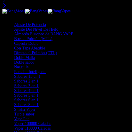
Categorías
Ajuste De Potencia
Ajuste Del Nivel De Hielo
Almacén Europeo de BANG VAPE
Boca a Pulmón (MTL)
Cápsula Doble
Con Tapa Abatible
Directo al Pulmón (DTL)
Doble Malla
Doble sabor
Narguile
Pantalla Inteligente
Sabores 15 en 1
Sabores 2 en 1
Sabores 3 en 1
Sabores 4 en 1
Sabores 5 en 1
Sabores 6 en 1
Sabores 8 en 1
Shisha Vaper
Triple sabor
Vape Pen
Vaper 100000 Caladas
Vaper 110000 Caladas