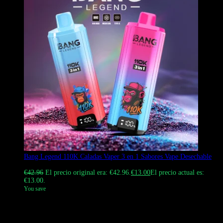
Bang Legend 110K Caladas Vaper 3 en 1 Sabores Vape Desechable
Valorado con
4.67
de 5
€
42.96
El precio original era: €42.96.
€
13.00
El precio actual es:
€13.00.
You save
Compra el Vape original de Bang Vape Bang Legend 110k Caladas
en Europa. Este dispositivo desechable 3 en 1 sabores Vape cuenta
con una batería recargable tipo C de 850 mAh. Consulta nuestras