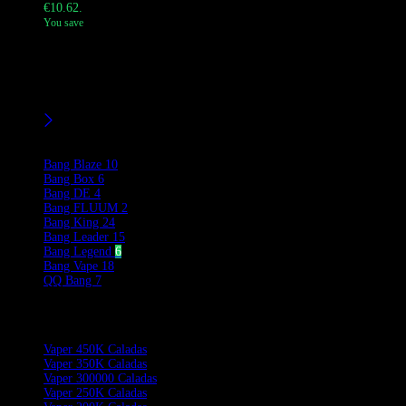
€10.62.
You save
El Bang Legend vaper desechable 120K caladas 5 en 1 que ofrece
120.000 caladas y múltiples sabores. Cuenta con una boquilla
giratoria fácil de usar para cambiar de sabor y una pantalla que
muestra los niveles de batería y e-líquido.
filtros
Product Brands
Bang Blaze
10
Bang Box
6
Bang DE
4
Bang FLUUM
2
Bang King
24
Bang Leader
15
Bang Legend
6
Bang Vape
18
QQ Bang
7
Product Categories
Vaper 450K Caladas
Vaper 350K Caladas
Vaper 300000 Caladas
Vaper 250K Caladas