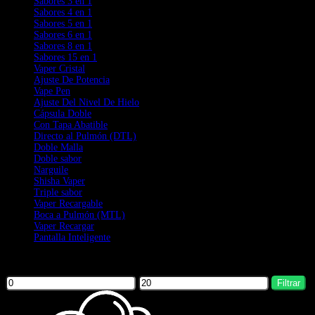
Sabores 3 en 1
Sabores 4 en 1
Sabores 5 en 1
Sabores 6 en 1
Sabores 8 en 1
Sabores 15 en 1
Vaper Cristal
Ajuste De Potencia
Vape Pen
Ajuste Del Nivel De Hielo
Cápsula Doble
Con Tapa Abatible
Directo al Pulmón (DTL)
Doble Malla
Doble sabor
Narguile
Shisha Vaper
Triple sabor
Vaper Recargable
Boca a Pulmón (MTL)
Vaper Recargar
Pantalla Inteligente
Filter by price
Filtrar