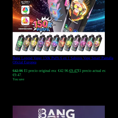
Bang Legend Vaper 150k Puffs 6 en 1 Sabores Vape Smart Pantalla
Oficial Europea
Valorado con
4.31
de 5
€
42.96
El precio original era: €42.96.
€
9.47
El precio actual es:
€9.47.
You save
Bang Legend Vaper 150k Puffs con 6 opciones de sabor en un solo
dispositivo. Cuenta con una pantalla inteligente para monitorear la
batería y el e-líquido. La venta al por mayor está disponible en la
tienda europea Bang Vapes.