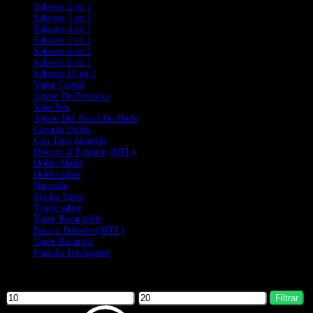
Sabores 2 en 1
Sabores 3 en 1
Sabores 4 en 1
Sabores 5 en 1
Sabores 6 en 1
Sabores 8 en 1
Sabores 15 en 1
Vaper Cristal
Ajuste De Potencia
Vape Pen
Ajuste Del Nivel De Hielo
Cápsula Doble
Con Tapa Abatible
Directo al Pulmón (DTL)
Doble Malla
Doble sabor
Narguile
Shisha Vaper
Triple sabor
Vaper Recargable
Boca a Pulmón (MTL)
Vaper Recargar
Pantalla Inteligente
Filter by price
Filtrar