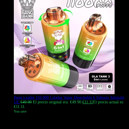
Bang Leader 110.000 Caladas Vaper Desechable 6 Sabores Almacén
UE
€
49.90
El precio original era: €49.90.
€
11.11
El precio actual es:
€11.11.
You save
Bang Leader 110000 Puffs, un vaporizador revolucionario de alta
capacidad con 3 cartuchos que se mezclan para crear 6 experiencias