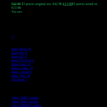
Valorado con
4.67
de 5
€
42.96
El precio original era: €42.96.
€
13.00
El precio actual es:
€13.00.
You save
Compra el Vape original de Bang Vape Bang Legend 110k Caladas
en Europa. Este dispositivo desechable 3 en 1 sabores Vape cuenta
con una batería recargable tipo C de 850 mAh. Consulta nuestras
opciones al por mayor.
filtros
Product Brands
Bang Blaze
10
Bang Box
6
Bang DE
4
Bang FLUUM
2
Bang King
24
Bang Leader
15
Bang Legend
6
Bang Vape
18
QQ Bang
7
Product Categories
Vaper 450K Caladas
Vaper 350K Caladas
Vaper 300000 Caladas