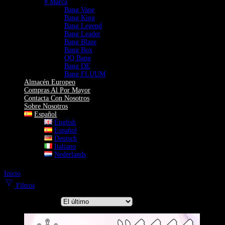
# Marca
Bang Vape
Bang King
Bang Legend
Bang Leader
Bang Blaze
Bang Box
QQ Bang
Bang DE
Bang FLUUM
Almacén Europeo
Compras Al Por Mayor
Contacta Con Nosotros
Sobre Nosotros
Español
English
Español
Deutsch
Italiano
Nederlands
Inicio
Vaper 110000 Caladas
Filtros
Ordenar por