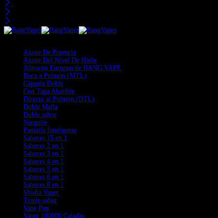
visto recientemente
Categorías
Ajuste De Potencia
Ajuste Del Nivel De Hielo
Almacén Europeo de BANG VAPE
Boca a Pulmón (MTL)
Cápsula Doble
Con Tapa Abatible
Directo al Pulmón (DTL)
Doble Malla
Doble sabor
Narguile
Pantalla Inteligente
Sabores 15 en 1
Sabores 2 en 1
Sabores 3 en 1
Sabores 4 en 1
Sabores 5 en 1
Sabores 6 en 1
Sabores 8 en 1
Shisha Vaper
Triple sabor
Vape Pen
Vaper 100000 Caladas