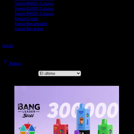
Vaper 80000 Caladas
Vaper 85000 Caladas
Vaper 90000 Caladas
Vaper Cristal
Vaper Recargable
Vaper Recargar
Inicio
Almacén Europeo de BANG VAPE
Filtros
Ordenar por
...