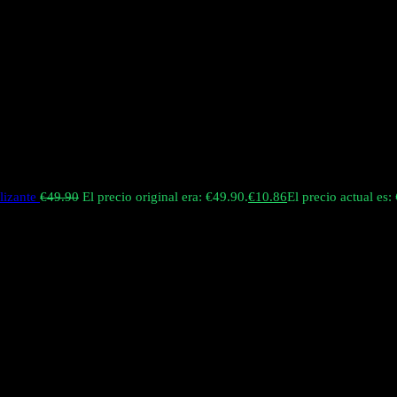
lizante
€
49.90
El precio original era: €49.90.
€
10.86
El precio actual es:
porizador desechable 2 en 1 de alta capacidad, diseñado para ofrecer v