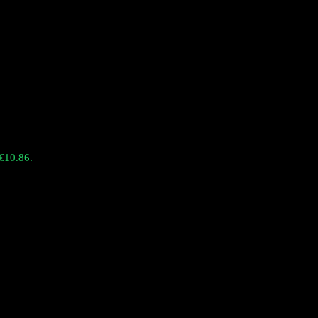
 €10.86.
ariedad y durabilidad.