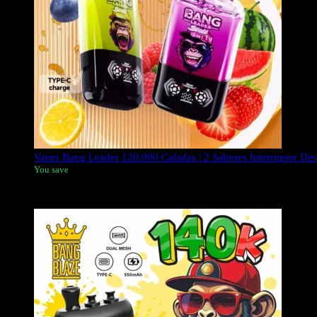
Vaper Bang Leader 120.000 Caladas | 2 Sabores Interruptor Des
You save
El
Líder de Bang 120K
El vaporizador desechable Puffs es un va