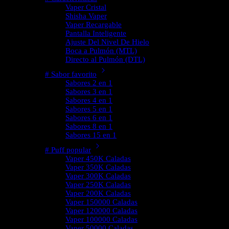
Vaper Cristal
Shisha Vaper
Vaper Recargable
Pantalla Inteligente
Ajuste Del Nivel De Hielo
Boca a Pulmón (MTL)
Directo al Pulmón (DTL)
# Sabor favorito
Sabores 2 en 1
Sabores 3 en 1
Sabores 4 en 1
Sabores 5 en 1
Sabores 6 en 1
Sabores 8 en 1
Sabores 15 en 1
# Puff popular
Vaper 450K Caladas
Vaper 350K Caladas
Vaper 300K Caladas
Vaper 250K Caladas
Vaper 200K Caladas
Vaper 150000 Caladas
Vaper 120000 Caladas
Vaper 100000 Caladas
Vaper 50000 Caladas