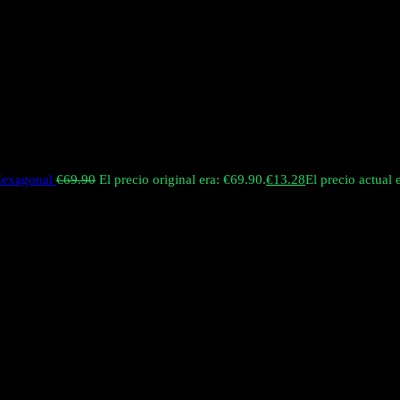
 Hexagonal
€
69.90
El precio original era: €69.90.
€
13.28
El precio actual 
auténtico peso pesado en el mercado de los desechables, con un peso de
n el dispositivo perfecto para lucir en discotecas o reuniones sociales. 
 e
pantalla extra grande
en la parte inferior (ocupando 1/4 de la base) ha