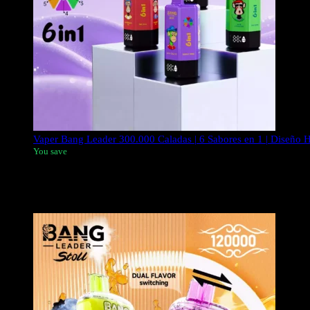
Vaper Bang Leader 300.000 Caladas | 6 Sabores en 1 | Diseño
You save
El
Líder de Bang 300K
El vaporizador desechable Puffs es un 
satisfacción. Es increíblemente llamativo, lo que lo convierte e
para acceder a 6 sabores diferentes. El sabor es puro y rico, y el