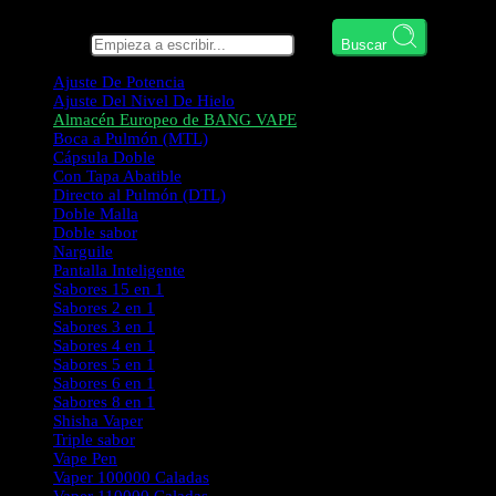
Busca aquí
Buscar
Ajuste De Potencia
Ajuste Del Nivel De Hielo
Almacén Europeo de BANG VAPE
Boca a Pulmón (MTL)
Cápsula Doble
Con Tapa Abatible
Directo al Pulmón (DTL)
Doble Malla
Doble sabor
Narguile
Pantalla Inteligente
Sabores 15 en 1
Sabores 2 en 1
Sabores 3 en 1
Sabores 4 en 1
Sabores 5 en 1
Sabores 6 en 1
Sabores 8 en 1
Shisha Vaper
Triple sabor
Vape Pen
Vaper 100000 Caladas