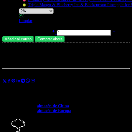
Triple Mango & Blueberry Ice & Blackcurrant Pineapple Ice 
Nicotine
2%
Strength
Limpiar
QQ BANG 180000 Puffs Vaper Desechable | 4-en-1 Sabores | Diseño de
180K Vape Monkey cantidad
Añadir al carrito
Comprar ahora
×
Total:
...
personas
están viendo esto ahora mismo
Compartir
Usa el código
BANGVAPES3
al finalizar la compra y ahorra un 3% al
instante en tu primera compra.
✅ Disponible en toda Europa. ✅ Envío gratuito a partir de 400 €.
✅Envío desde el →
almacén de China
: 12-20 días.
✅Envío desde el →
almacén de Europa
: 3-7 días.