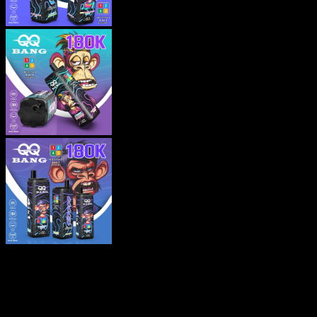
QQ BANG 180000 Puffs Vaper
Desechable | 4-en-1 Sabores | Diseño
de 180K Vape Monkey