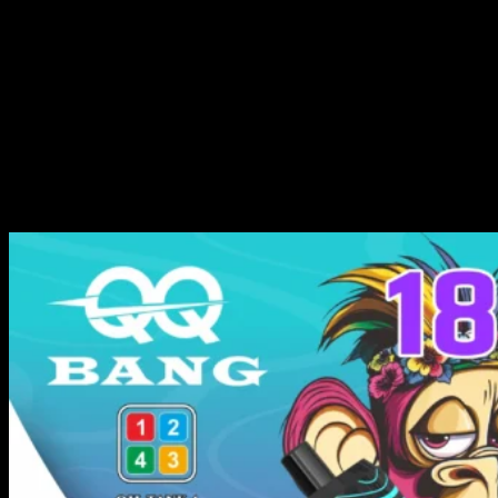
Fresa Kiwi y Uva de Manzana y Triple Melón y Limón Lima
Grosella Negra y Love 66 y Arándano y Fresa y Mango de Fresa
Piña y Coco y Hielo de Fresa y Menta de Arándano y Kiwi de
Manzana Verde
Hielo de Fruta de la Pasión y Piña de Melocotón y Hielo de Manzana
y Durazno de Arándano y Uva de Frambuesa
Sandía de Frambuesa y Helado de Fresa y Limonada de Durazno y
Osito de Goma
Recomendaciones:
Si deseas un clásico europeo intenso, elige
Juego 9
(mezcla Love 66)
. Para un toque tropical refrescante,
Juego 3
ofrece un
gran equilibrio de aloe y cítricos.