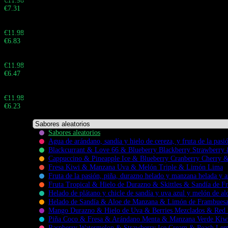
€
11.98
€
7.31
Total:
Buy 200 - 499 pieces and save 43%
€
11.98
€
6.83
Total:
Buy 500 - 999 pieces and save 46%
€
11.98
€
6.47
Total:
Buy 1.000+ pieces and save 48%
€
11.98
€
6.23
Total:
Sabores aleatorios
Agua de arándano, sandía y hielo de cereza, y fruta de la pas
Blackcurrant & Love 66 & Blueberry Blackberry Strawberry
Cappuccino & Pineapple Ice & Blueberry Cranberry Cherry 
Fresa Kiwi & Manzana Uva & Melón Triple & Limón Lima
Fruta de la pasión, piña, durazno helado y manzana helada y 
Flavors
Fruta Tropical & Hielo de Durazno & Skittles & Sandía de Fr
Helado de plátano y chicle de sandía y uva azul y melón de a
Helado de Sandía & Aloe de Manzana & Limón de Frambues
Mango Durazno & Hielo de Uva & Berries Mezclados & Red 
Piña Coco & Fresa & Arándano Menta & Manzana Verde Kiw
Raspberry Watermelon & Strawberry Ice Cream & Peach L