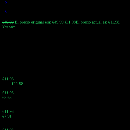
€
49.99
El precio original era: €49.99.
€
11.98
El precio actual es: €11.98.
You save
El
QQ BANG Vaper 180000 Puffs
Desechable
presenta un icónico cuerpo
totalmente negro con diseños únicos de avatar de mono. Su
sistema de
levantar y girar
permite a los usuarios acceder a cuatro sabores diferentes en
un solo dispositivo. Alimentado por
cuatro bobinas independientes de malla
dual
y cuenta con una
pantalla led
, ofrece nubes masivas y un sabor intenso
para la experiencia de vapeo europea definitiva.
¡Apresúrate! La offer finaliza en:
Buy 10 - 29 pieces
€
11.98
Total:
€
11.98
Buy 30 - 59 pieces and save 28%
€
11.98
€
8.63
Total:
Buy 60 - 99 pieces and save 34%
€
11.98
€
7.91
Total:
Buy 100 - 199 pieces and save 39%