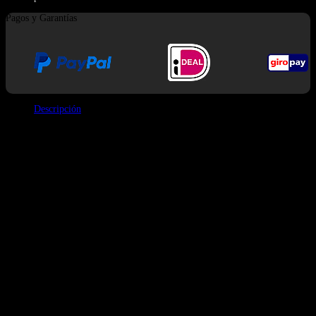
Pagos y Garantías
Descripción
El
QQ BANG 180K Vape
se destaca por su masiva producción de vapor y
su capacidad para llevar cuatro sabores en un solo dispositivo. El diseño es
elegante, con un cuerpo completamente negro acentuado con líneas
personalizadas de estilo neón. Cada uno de los 12 conjuntos de sabores tiene
su propio avatar de caricatura de mono único, dando al dispositivo un
aspecto distinto y coleccionable.
Lo que hace que este modelo sea único es el mecanismo de conmutación:
simplemente levantas la boquilla superior y la giras para cambiar entre los
cuatro pods de líquido independientes. Con cuatro bobinas de malla dual
dedicadas, el sabor es intensamente concentrado y las nubes son
significativamente más grandes que las desechables estándar.
Especificaciones principales
Conteo de caladas:
180,000 Caladas