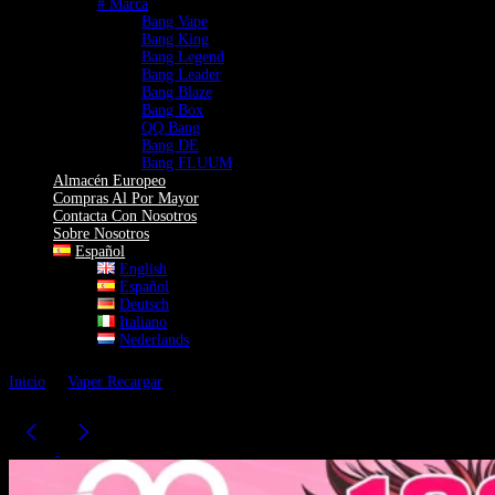
# Marca
Bang Vape
Bang King
Bang Legend
Bang Leader
Bang Blaze
Bang Box
QQ Bang
Bang DE
Bang FLUUM
Almacén Europeo
Compras Al Por Mayor
Contacta Con Nosotros
Sobre Nosotros
Español
English
Español
Deutsch
Italiano
Nederlands
Inicio
Vaper Recargar
QQ BANG 180000 Puffs Vaper Desechable | 4-
en-1 Sabores | Diseño de 180K Vape Monkey