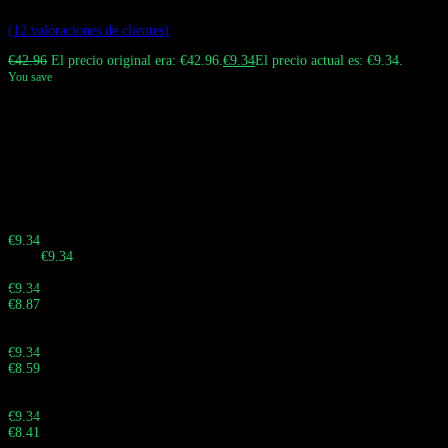
Valorado con
4.83
de 5 en base a
12
valoraciones de clientes
(
12
valoraciones de clientes)
€
42.96
El precio original era: €42.96.
€
9.34
El precio actual es: €9.34.
You save
El cigarrillo electrónico desechable Bang Blaze 60K 4 en 1 sabores 60,000
caladas y cuatro sabores únicos. Equipado con un indicador inteligente de
nivel de batería y contador de caladas, una batería recargable tipo C de 650
mAh y cuatro resistencias de malla, es ideal para la venta al por mayor y al
por menor.
¡Apresúrate! La offer finaliza en:
Buy 10 - 29 pieces
€
9.34
Total:
€
9.34
Buy 30 - 59 pieces and save 5%
€
9.34
€
8.87
Total:
Buy 60 - 99 pieces and save 8%
€
9.34
€
8.59
Total:
Buy 100 - 999 pieces and save 10%
€
9.34
€
8.41