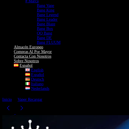
# Marca
Bang Vape
Bang King
Bang Legend
Bang Leader
Bang Blaze
Bang Box
QQ Bang
Bang DE
Bang FLUUM
Almacén Europeo
Compras Al Por Mayor
Contacta Con Nosotros
Sobre Nosotros
Español
English
Español
Deutsch
Italiano
Nederlands
Inicio
Vaper Recargar
Vaper Desechable Bang Blaze 60K – 4 en 1