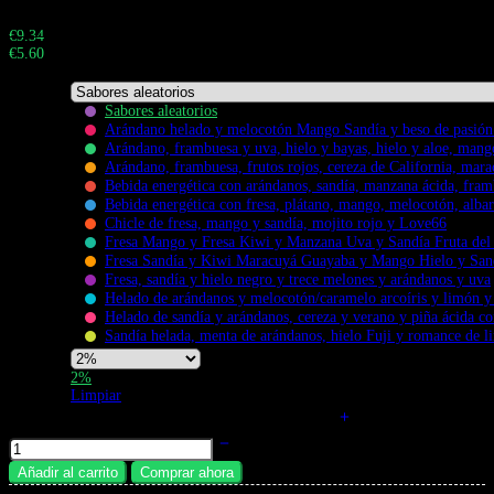
Total:
Buy 1.000+ pieces and save 40%
€
9.34
€
5.60
Total:
Sabores aleatorios
Arándano helado y melocotón Mango Sandía y beso de pasió
Arándano, frambuesa y uva, hielo y bayas, hielo y aloe, man
Arándano, frambuesa, frutos rojos, cereza de California, ma
Bebida energética con arándanos, sandía, manzana ácida, fra
Bebida energética con fresa, plátano, mango, melocotón, alba
Flavors
Chicle de fresa, mango y sandía, mojito rojo y Love66
Fresa Mango y Fresa Kiwi y Manzana Uva y Sandía Fruta del
Fresa Sandía y Kiwi Maracuyá Guayaba y Mango Hielo y San
Fresa, sandía y hielo negro y trece melones y arándanos y uva
Helado de arándanos y melocotón/caramelo arcoíris y limón y 
Helado de sandía y arándanos, cereza y verano y piña ácida 
Sandía helada, menta de arándanos, hielo Fuji y romance de l
Nicotine
2%
Strength
Limpiar
Vaper Desechable Bang Blaze 60K - 4 en 1 cantidad
Añadir al carrito
Comprar ahora