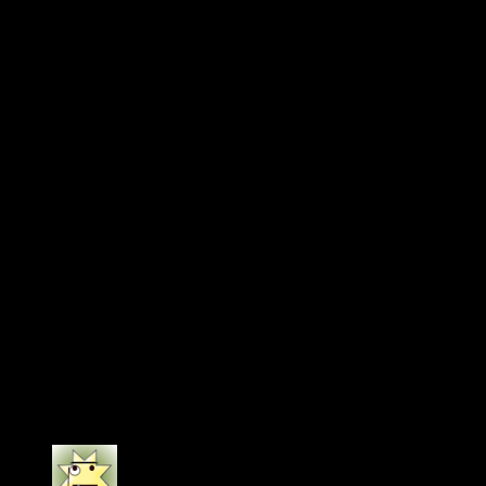
Fresa Sandía y Kiwi Maracuyá Guayaba y Mango Hielo y Sandía
Melocotón Ácido
Información de compra y venta al por mayor
Ofrecemos opciones al por mayor para este gran vaporizador.
Cada vaporizador Bang Blaze pesa 140 g.
Una caja de 10 piezas pesa 1450g.
Una caja de cartón de 100 unidades pesa 14 kg (45,5 x 45 x 16 cm).
Una caja de cartón de 200 paquetes pesa 28 kg (45,5 x 45 x 30 cm).
Visita la tienda online europea de Bang Vapes para hacer tu pedido.
Tenemos todas las marcas de Bang Vape, como Bang Vape, Bang King,
Bang Blaze y FLUUM. Ofrecemos cigarrillos electrónicos desechables de
5000 a 120 000 caladas.
12 valoraciones en
Vaper Desechable Bang
Blaze 60K – 4 en 1