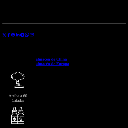
×
Total:
...
personas
están viendo esto ahora mismo
Compartir
Usa el código
BANGVAPES3
al finalizar la compra y ahorra un 3% al
instante en tu primera compra.
✅ Disponible en toda Europa. ✅ Envío gratuito a partir de 400 €.
✅Envío desde el →
almacén de China
: 12-20 días.
✅Envío desde el →
almacén de Europa
: 3-7 días.
Arriba a 60
Caladas