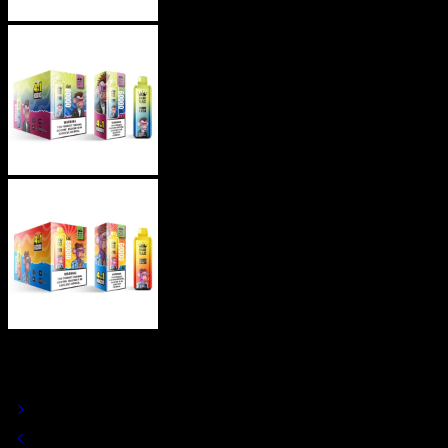
Vaper Desechable Bang Blaze 60K –
4 en 1