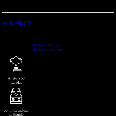
Total:
...
personas
están viendo esto ahora mismo
Compartir
Usa el código
BANGVAPES3
al finalizar la compra y ahorra un 3% al
instante en tu primera compra.
✅ Disponible en toda Europa. ✅ Envío gratuito a partir de 400 €.
✅Envío desde el →
almacén de China
: 12-20 días.
✅Envío desde el →
almacén de Europa
: 3-7 días.
Arriba a 50
Caladas
50 ml Capacidad
de líquido