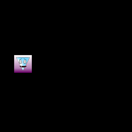
Para 10 piezas el peso es 1310g.
Para 100 piezas, el tamaño de la caja es 61,52818CM, con un peso bruto de
14kg.
Para 200 piezas, el tamaño de la caja es 61,52834,5CM, con un peso bruto
de 27kg.
10 valoraciones en
Bang King Vaper
Desechable 50K 50000 Caladas de doble sabor
Helpful?