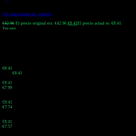
Valorado con
5.00
de 5 en base a
10
valoraciones de clientes
(
10
valoraciones de clientes)
€
42.96
El precio original era: €42.96.
€
8.41
El precio actual es: €8.41.
You save
El Bang King 50K es un vaper desechable con 50.000 caladas y dos sabores
intercambiables. Cuenta con flujo de aire ajustable, pantalla inteligente para
la carga y el e-líquido, y puerto de carga tipo C.
¡Apresúrate! La offer finaliza en:
Buy 10 - 29 pieces
€
8.41
Total:
€
8.41
Buy 30 - 59 pieces and save 5%
€
8.41
€
7.99
Total:
Buy 60 - 99 pieces and save 8%
€
8.41
€
7.74
Total:
Buy 100 - 999 pieces and save 10%
€
8.41
€
7.57
Total: