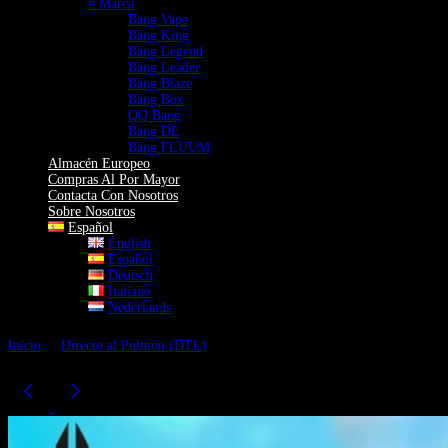
# Marca
Bang Vape
Bang King
Bang Legend
Bang Leader
Bang Blaze
Bang Box
QQ Bang
Bang DE
Bang FLUUM
Almacén Europeo
Compras Al Por Mayor
Contacta Con Nosotros
Sobre Nosotros
Español
English
Español
Deutsch
Italiano
Nederlands
Inicio
Directo al Pulmón (DTL)
Bang King Vaper Desechable 50K
50000 Caladas de doble sabor