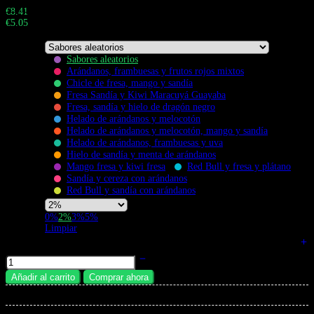
Buy 1.000+ pieces and save 40%
€
8.41
€
5.05
Total:
Sabores aleatorios
Arándanos, frambuesas y frutos rojos mixtos
Chicle de fresa, mango y sandía
Fresa Sandía y Kiwi Maracuyá Guayaba
Fresa, sandía y hielo de dragón negro
Flavors
Helado de arándanos y melocotón
Helado de arándanos y melocotón, mango y sandía
Helado de arándanos, frambuesas y uva
Hielo de sandía y menta de arándanos
Mango fresa y kiwi fresa
Red Bull y fresa y plátano
Sandía y cereza con arándanos
Red Bull y sandía con arándanos
Nicotine
0%
2%
3%
5%
Strength
Limpiar
Bang King Vaper Desechable 50K 50000 Caladas de doble sabor cantidad
Añadir al carrito
Comprar ahora
×